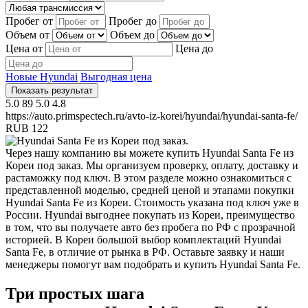
Пробег от
Пробег до
Объем от
Объем до
Цена от
Цена до
Новые Hyundai
Выгодная цена
Показать результат
5.0
89
5.0
4.8
https://auto.primspectech.ru/avto-iz-korei/hyundai/hyundai-santa-fe/
RUB
122
Через нашу компанию вы можете купить Hyundai Santa Fe из
Кореи под заказ. Мы организуем проверку, оплату, доставку и
растаможку под ключ. В этом разделе можно ознакомиться с
представленной моделью, средней ценой и этапами покупки
Hyundai Santa Fe из Кореи. Стоимость указана под ключ уже в
России. Hyundai выгоднее покупать из Кореи, преимущество
в том, что вы получаете авто без пробега по РФ с прозрачной
историей. В Кореи большой выбор комплектаций Hyundai
Santa Fe, в отличие от рынка в РФ. Оставьте заявку и наши
менеджеры помогут вам подобрать и купить Hyundai Santa Fe.
Три простых шага