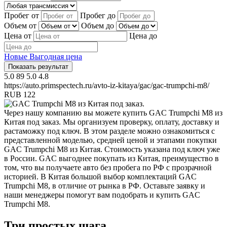
Пробег от
Пробег до
Объем от
Объем до
Цена от
Цена до
Новые
Выгодная цена
Показать результат
5.0
89
5.0
4.8
https://auto.primspectech.ru/avto-iz-kitaya/gac/gac-trumpchi-m8/
RUB
122
Через нашу компанию вы можете купить GAC Trumpchi M8 из
Китая под заказ. Мы организуем проверку, оплату, доставку и
растаможку под ключ. В этом разделе можно ознакомиться с
представленной моделью, средней ценой и этапами покупки
GAC Trumpchi M8 из Китая. Стоимость указана под ключ уже
в России. GAC выгоднее покупать из Китая, преимущество в
том, что вы получаете авто без пробега по РФ с прозрачной
историей. В Китая большой выбор комплектаций GAC
Trumpchi M8, в отличие от рынка в РФ. Оставьте заявку и
наши менеджеры помогут вам подобрать и купить GAC
Trumpchi M8.
Три простых шага